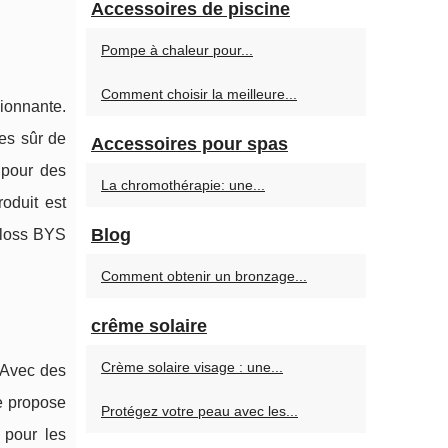
Accessoires de piscine
Pompe à chaleur pour...
Comment choisir la meilleure...
ionnante.
es sûr de
Accessoires pour spas
 pour des
La chromothérapie: une...
oduit est
Blog
 gloss BYS
Comment obtenir un bronzage...
crême solaire
Crème solaire visage : une...
 Avec des
te propose
Protégez votre peau avec les...
 pour les