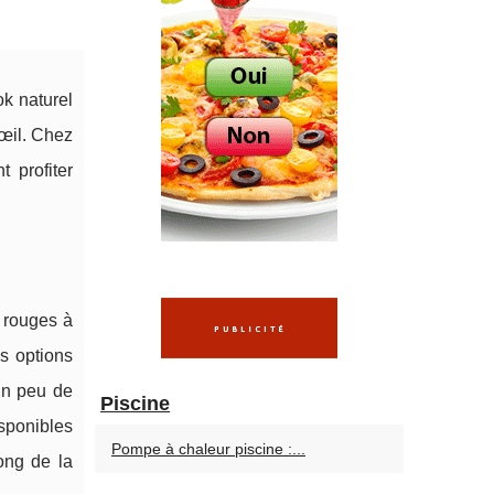
k naturel
'œil. Chez
 profiter
 rouges à
s options
 un peu de
Piscine
isponibles
Pompe à chaleur piscine :...
ong de la