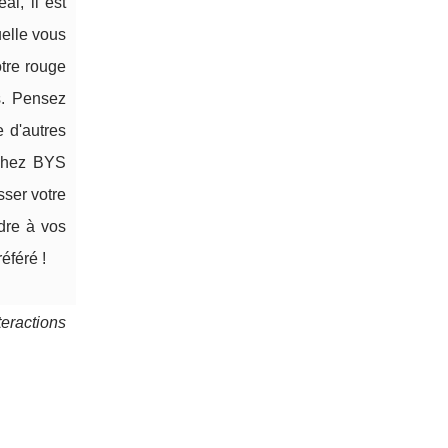
al, il est
uelle vous
otre rouge
es. Pensez
e d'autres
 chez BYS
sser votre
dre à vos
éféré !
teractions