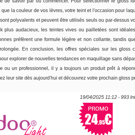
cile de savoir par où commencer. Pour sélectionner le gloss idé
 que la couleur de vos lèvres, votre teint et l'occasion pour laq
s sont polyvalents et peuvent être utilisés seuls ou par-dessus v
ook plus audacieux, les teintes vives ou pailletées sont idéal
onnes préfèrent une formule légère et non collante, tandis qu
rolongée. En conclusion, les offres spéciales sur les gloss
 pour explorer de nouvelles tendances en maquillage sans dépa
ou un professionnel, il y a toujours un produit prêt à répon
ez leur site dès aujourd'hui et découvrez votre prochain gloss pr
19/04/2025 11:12 - 993 In